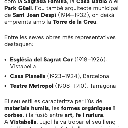
com la
Sagrada Família
, la
Casa Batlló
o el
Park Güell
. Fou també arquitecte municipal
de
Sant Joan Despí
(1914–1932), on deixà
empremta amb la
Torre de la Creu
.
Entre les seves obres més representatives
destaquen:
Església del Sagrat Cor
(1918–1926),
Vistabella
Casa Planells
(1923–1924), Barcelona
Teatre Metropol
(1908–1910), Tarragona
El seu estil es caracteritza per l’ús de
materials humils
, les
formes orgàniques i
corbes
, i la fusió entre
art, fe i natura
.
A
Vistabella
, Jujol hi va trobar el seu llenç