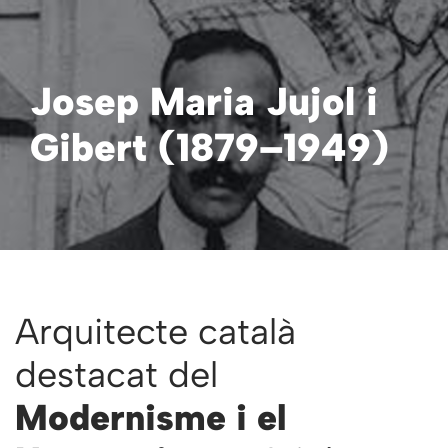
Vés
al
Josep Maria Jujol i
contingut
Gibert (1879–1949)
Arquitecte català
destacat del
Modernisme i el