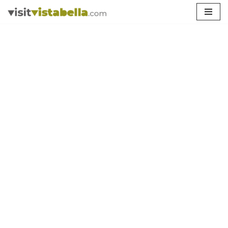
Vés
al
contingut